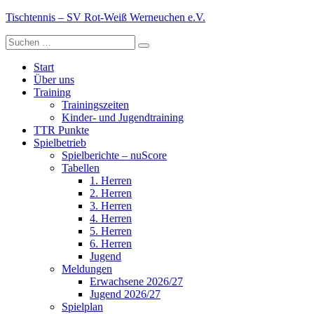
Zum
Tischtennis – SV Rot-Weiß Werneuchen e.V.
Inhalt
Suche
springen
Alles über die Abteilung Tischtennis
nach:
Start
Über uns
Training
Trainingszeiten
Kinder- und Jugendtraining
TTR Punkte
Spielbetrieb
Spielberichte – nuScore
Tabellen
1. Herren
2. Herren
3. Herren
4. Herren
5. Herren
6. Herren
Jugend
Meldungen
Erwachsene 2026/27
Jugend 2026/27
Spielplan