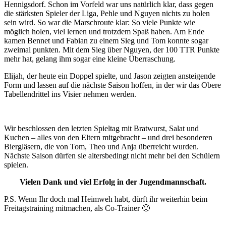
Hennigsdorf. Schon im Vorfeld war uns natürlich klar, dass gegen
die stärksten Spieler der Liga, Pehle und Nguyen nichts zu holen
sein wird. So war die Marschroute klar: So viele Punkte wie
möglich holen, viel lernen und trotzdem Spaß haben. Am Ende
kamen Bennet und Fabian zu einem Sieg und Tom konnte sogar
zweimal punkten. Mit dem Sieg über Nguyen, der 100 TTR Punkte
mehr hat, gelang ihm sogar eine kleine Überraschung.
Elijah, der heute ein Doppel spielte, und Jason zeigten ansteigende
Form und lassen auf die nächste Saison hoffen, in der wir das Obere
Tabellendrittel ins Visier nehmen werden.
Wir beschlossen den letzten Spieltag mit Bratwurst, Salat und
Kuchen – alles von den Eltern mitgebracht – und drei besonderen
Biergläsern, die von Tom, Theo und Anja überreicht wurden.
Nächste Saison dürfen sie altersbedingt nicht mehr bei den Schülern
spielen.
Vielen Dank und viel Erfolg in der Jugendmannschaft.
P.S. Wenn Ihr doch mal Heimweh habt, dürft ihr weiterhin beim
Freitagstraining mitmachen, als Co-Trainer 🙂