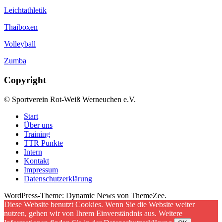
Leichtathletik
Thaiboxen
Volleyball
Zumba
Copyright
© Sportverein Rot-Weiß Werneuchen e.V.
Start
Über uns
Training
TTR Punkte
Intern
Kontakt
Impressum
Datenschutzerklärung
WordPress-Theme: Dynamic News von ThemeZee.
Diese Website benutzt Cookies. Wenn Sie die Website weiter
nutzen, gehen wir von Ihrem Einverständnis aus. Weitere